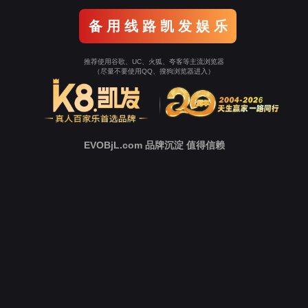
备 用 线 路 凯 发 娱 乐
推荐使用谷歌、UC、火狐、夸客等主流浏览器
（尽量不要使用QQ、搜狗浏览器进入）
EVOBjL.com 品牌沉淀 值得信赖